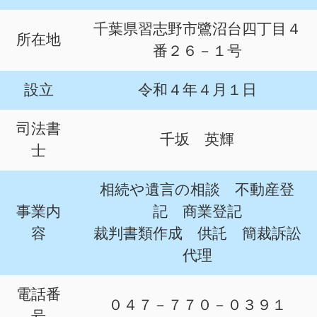
千葉県習志野市鷺沼台四丁目４
所在地
番２６－１号
設立
令和４年４月１日
司法書
千坂 英輝
士
相続や遺言の相談 不動産登
事業内
記 商業登記
容
裁判書類作成 供託 簡裁訴訟
代理
電話番
０４７－７７０－０３９１
号